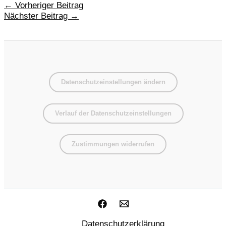
Beitragsnavigation
←
Vorheriger Beitrag
Nächster Beitrag
→
Datenschutzeinstellungen ändern
Verlauf der Datenschutzeinstellungen
Zustimmungen widerrufen
Datenschutzerklärung