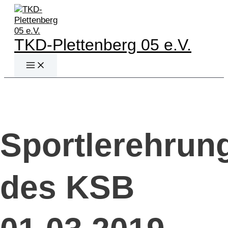
Zum
Inhalt
springen
TKD-Plettenberg 05 e.V.
Main
Menu
Sportlerehrun
des KSB