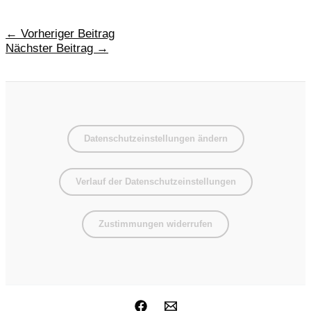
Beitragsnavigation
←
Vorheriger Beitrag
Nächster Beitrag
→
Datenschutzeinstellungen ändern
Verlauf der Datenschutzeinstellungen
Zustimmungen widerrufen